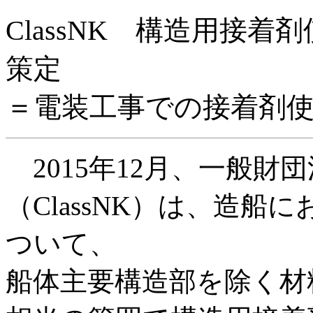
ClassNK 構造用接
策定
＝電装工事での接着剤
2015年12月、一般
（ClassNK）は、造
ついて、
船体主要構造部を除く材