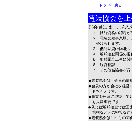
トップへ戻る
電装協会を上
◎会員には、こんな
１．技能資格の認定が
２．電装認定事業場、レ
受けられます。
３．低利融資(日本財団
４．船舶検査関係の規程
５．船舶電装工事に関す
６．経営相談
７．その他当協会が行っ
◆電装協会は、会員の情
◆会員の方が会社を経営
もちろんです。
◆事業を円滑に継続して
も大変重要です。
◆例えば船舶検査では国
機構などとの密接な連絡
◆電装協会はこれらの関