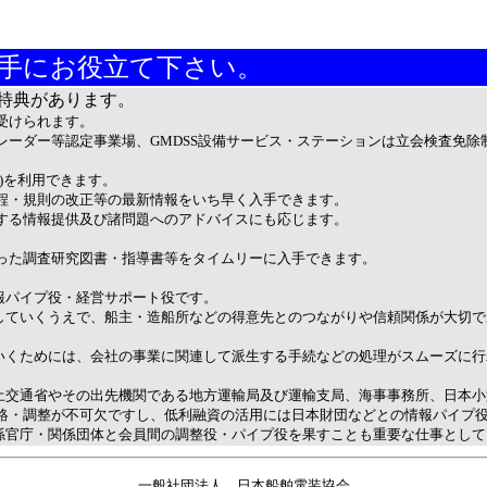
手にお役立て下さい。
特典があります。
受けられます。
ーダー等認定事業場、GMDSS設備サービス・ステーションは立会検査免除
)を利用できます。
・規則の改正等の最新情報をいち早く入手できます。
る情報提供及び諸問題へのアドバイスにも応じます。
た調査研究図書・指導書等をタイムリーに入手できます。
報パイプ役・経営サポート役です。
していくうえで、船主・造船所などの得意先とのつながりや信頼関係が大切で
いくためには、会社の事業に関連して派生する手続などの処理がスムーズに行
土交通省やその出先機関である地方運輸局及び運輸支局、海事事務所、日本小
・調整が不可欠ですし、低利融資の活用には日本財団などとの情報パイプ
係官庁・関係団体と会員間の調整役・パイプ役を果すことも重要な仕事として
一般社団法人 日本船舶電装協会