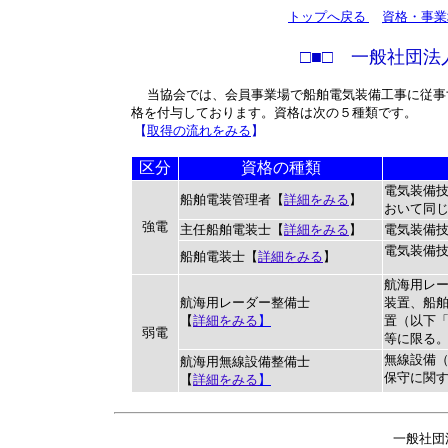
トップへ戻る
資格・事業
□■□
一般社団法
当協会では、会員事業場で船舶電気装備工事に従事
格を付与しております。資格は次の５種類です。
【
取得の流れをみる
】
区分
資格の種類
電気装備
船舶電装管理者【
詳細をみる
】
おいて同
強電
主任船舶電装士【
詳細をみる
】
電気装備
電気装備
船舶電装士【
詳細をみる
】
航海用レ
航海用レーダー整備士
装置、船
【
詳細をみる
】
置（以下
弱電
等に限る
無線設備
航海用無線設備整備士
保守に関
【
詳細をみる
】
一般社団