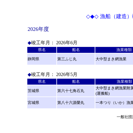
◇◆◇
漁船（建造）
2026年度
◆
竣工年月： 2026年6月
県名
船名
漁業種類
静岡県
第三ふじ丸
大中型まき網漁業
◆
竣工年月： 2026年5月
県名
船名
漁業種類
大中型まき網漁業附
茨城県
第六十七角石丸
(運搬船)
宮城県
第八十六源榮丸
一本つり（いか）漁
一般社団